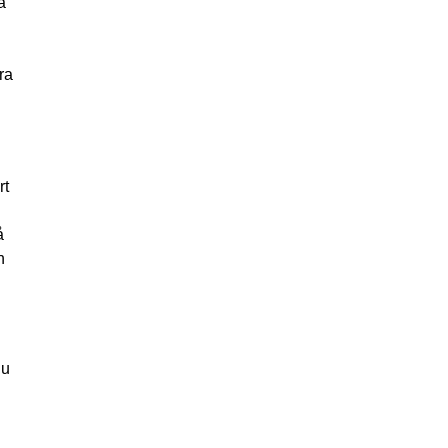
a
ra
rt
å
n
du