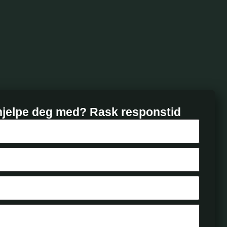
hjelpe deg med? Rask responstid