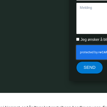
Jeg ønsker å bl
SEND