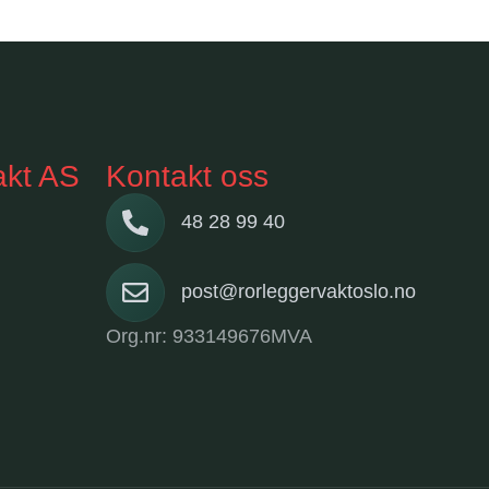
akt AS
Kontakt oss
48 28 99 40
post@rorleggervaktoslo.no
Org.nr: 933149676MVA