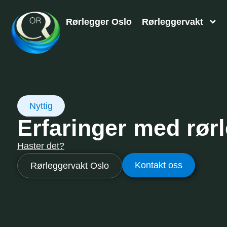
Rørlegger Oslo
Rørleggervakt
Nyttig
Erfaringer med rør
Haster det?
Kontakt oss
Rørleggervakt Oslo