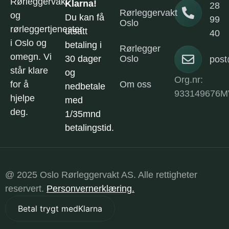
Rørleggervakt
Klarna!
28
Rørleggervakt
og
Du kan få
99
Oslo
rørleggertjenester
utsatt
40
i Oslo og
betaling i
Rørlegger
omegn. Vi
30 dager
Oslo
post
står klare
og
Org.nr:
for å
Om oss
nedbetale
933149676M
hjelpe
med
deg.
1/35mnd
betalingstid.
@ 2025 Oslo Rørleggervakt AS. Alle rettigheter
reservert.
Personvernerklæring.
Betal trygt med
Klarna