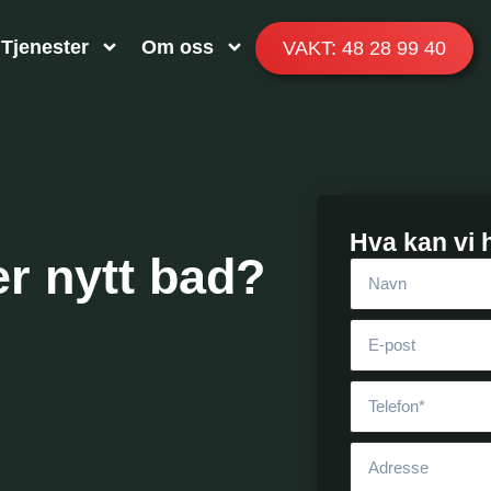
Tjenester
Om oss
VAKT: 48 28 99 40
Hva kan vi 
er nytt bad?