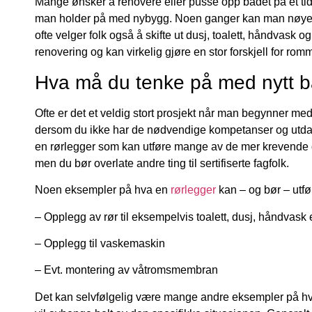
Mange ønsker å renovere eller pusse opp badet på et tidspu
man holder på med nybygg. Noen ganger kan man nøye se
ofte velger folk også å skifte ut dusj, toalett, håndvask 
renovering og kan virkelig gjøre en stor forskjell for romm
Hva må du tenke på med nytt 
Ofte er det et veldig stort prosjekt når man begynner me
dersom du ikke har de nødvendige kompetanser og utdann
en rørlegger som kan utføre mange av de mer krevende opp
men du bør overlate andre ting til sertifiserte fagfolk.
Noen eksempler på hva en
rørlegger
kan – og bør – utfør
– Opplegg av rør til eksempelvis toalett, dusj, håndvask 
– Opplegg til vaskemaskin
– Evt. montering av våtromsmembran
Det kan selvfølgelig være mange andre eksempler på hva