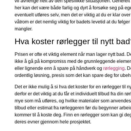
vil avhenge helt av den spesifikke situasjonen. Generelt
her kan det være både farlig og dyrt å forsøke seg på
eventuelt utføres selv, men det er viktig at du er klar o
våtrom er det nemlig viktig for badets levetid at du følge
mangler.
Hva koster rørlegger til nytt ba
Prisen er ofte et viktig element når man lager nytt bad. Det
ikke å gå på kompromiss med de grunnleggende elementer. D
eller lignende enn å spare på håndverk og
rørlegging
. D
ordentlig løsning, presis som det kan spare deg for ubeh
Det er ikke mulig å si hva det koster for en rørlegger til 
derfor er det viktig at du får et individuelt tilbud fra din 
mye som må utføres, og hvilke materialer som anvendes. 
tilbud eller estimat fra rørleggeren før du begynner arbeid
kommer til å koste deg. Finn en rørlegger som kan gi deg 
deres evner gjennom hele prosjektet.