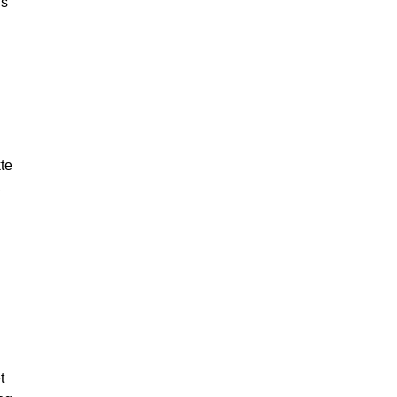
is
te
,
t