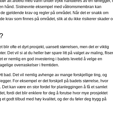
 bør alt arbeid med vann under trykk håndteres av en rørlegger, 
 egen hånd. Sistnevnte eksempel med våtromsmembran kan
ver de gjeldende krav og regler på området. Når det er snakk om
r de krav som finnes på området, slik at du ikke risikerer skader 
d?
 blir ofte et dyrt prosjekt, uansett størrelsen, men det er viktig
et vil si at du heller bør spare litt på valget av maling, flise
et er nemlig en god investering i badets levetid å velge en
agelige overraskelser i fremtiden.
nytt bad. Det vil nemlig avhenge av mange forskjellige ting, og
rørlegger. For eksempel er det forskjell på badets størrelse, hvor
Det kan være en stor fordel for planleggingen å få et samlet
et, fordi det blir enklere for deg å forutse hvor mye prosjektet
et godt tilbud med høy kvalitet, og der du føler deg trygg på