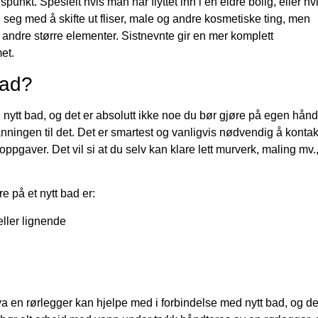
nkt. Spesielt hvis man har flyttet inn i en eldre bolig, eller hv
g med å skifte ut fliser, male og andre kosmetiske ting, men
og andre større elementer. Sistnevnte gir en mer komplett
et.
bad?
d nytt bad, og det er absolutt ikke noe du bør gjøre på egen hånd
ingen til det. Det er smartest og vanligvis nødvendig å kontak
gaver. Det vil si at du selv kan klare lett murverk, maling mv.
e på et nytt bad er:
eller lignende
 en rørlegger kan hjelpe med i forbindelse med nytt bad, og de