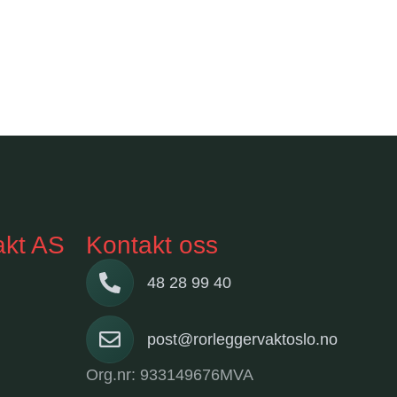
akt AS
Kontakt oss
48 28 99 40
post@rorleggervaktoslo.no
Org.nr: 933149676MVA