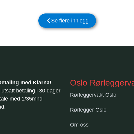
Se flere innlegg
Oslo Rørleggerv
 betaling med Klarna!
 utsatt betaling i 30 dager
Rørleggervakt Oslo
tale med 1/35mnd
id.
Rørlegger Oslo
Om oss