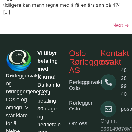
tidligere kan mann regne med å få en årslønn på 474
[…]
Next
→
Oslo
Kontakt
Vi tilbyr
Rørleggervakt
oss
betaling
AS
med
48
Rørleggervakt
Klarna!
28
Rørleggervakt
og
Du kan få
99
Oslo
rørleggertjenester
utsatt
40
i Oslo og
betaling i
Rørlegger
omegn. Vi
30 dager
Oslo
post
står klare
og
Org.nr:
for å
Om oss
nedbetale
933149676M
hjelpe