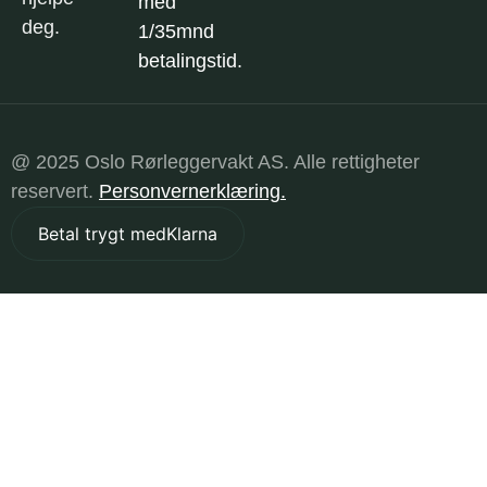
med
deg.
1/35mnd
betalingstid.
@ 2025 Oslo Rørleggervakt AS. Alle rettigheter
reservert.
Personvernerklæring.
Betal trygt med
Klarna